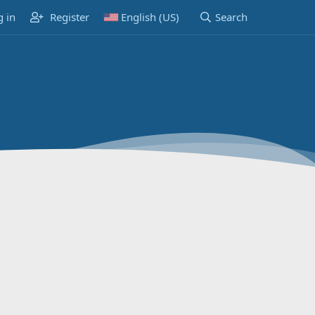
g in
Register
English (US)
Search