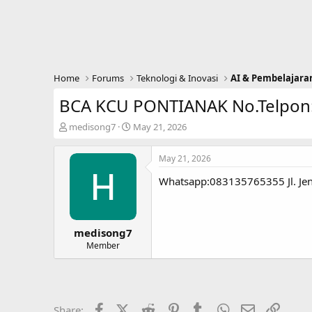
Home
Forums
Teknologi & Inovasi
AI & Pembelajara
BCA KCU PONTIANAK No.Telpon
T
S
medisong7
May 21, 2026
h
t
r
a
May 21, 2026
e
r
a
t
Whatsapp:083135765355 Jl. Jend
d
d
s
a
t
t
a
e
medisong7
r
Member
t
e
r
Facebook
X (Twitter)
Reddit
Pinterest
Tumblr
WhatsApp
Email
Link
Share: