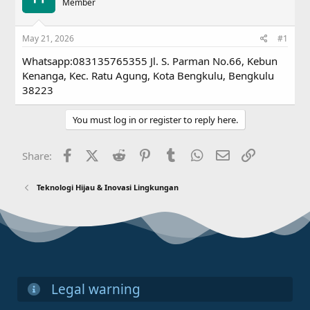
a
Member
t
d
d
s
a
May 21, 2026
#1
t
t
a
e
Whatsapp:083135765355 Jl. S. Parman No.66, Kebun
r
Kenanga, Kec. Ratu Agung, Kota Bengkulu, Bengkulu
t
38223
e
r
You must log in or register to reply here.
Facebook
X (Twitter)
Reddit
Pinterest
Tumblr
WhatsApp
Email
Link
Share:
Teknologi Hijau & Inovasi Lingkungan
Legal warning