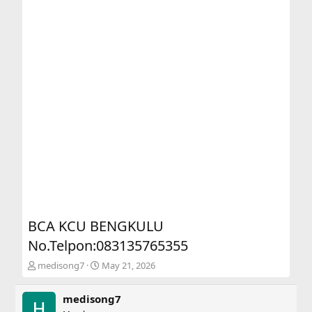
BCA KCU BENGKULU
No.Telpon:083135765355
T
S
medisong7
May 21, 2026
h
t
r
a
medisong7
e
r