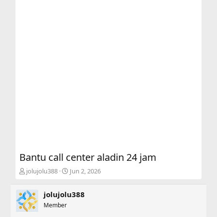
Bantu call center aladin 24 jam
T
S
jolujolu388
Jun 2, 2026
h
t
r
a
jolujolu388
e
r
a
Member
t
d
d