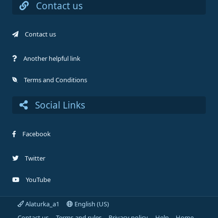
Contact us
Contact us
Another helpful link
Terms and Conditions
Social Links
Facebook
Twitter
YouTube
Alaturka_a1
English (US)
Contact us
Terms and rules
Privacy policy
Help
Home