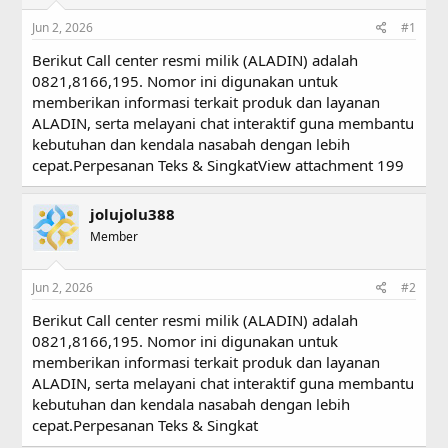
s
a
Jun 2, 2026
#1
t
t
a
e
Berikut Call center resmi milik (ALADIN) adalah
r
0821,8166,195. Nomor ini digunakan untuk
t
memberikan informasi terkait produk dan layanan
e
r
ALADIN, serta melayani chat interaktif guna membantu
kebutuhan dan kendala nasabah dengan lebih
cepat.Perpesanan Teks & Singkat
View attachment 199
jolujolu388
Member
Jun 2, 2026
#2
Berikut Call center resmi milik (ALADIN) adalah
0821,8166,195. Nomor ini digunakan untuk
memberikan informasi terkait produk dan layanan
ALADIN, serta melayani chat interaktif guna membantu
kebutuhan dan kendala nasabah dengan lebih
cepat.Perpesanan Teks & Singkat