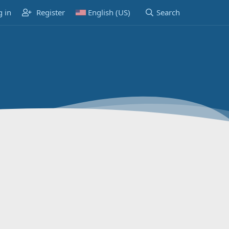
g in
Register
English (US)
Search