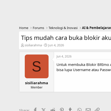
Home
Forums
Teknologi & Inovasi
AI & Pembelajara
Tips mudah cara buka blokir aku
T
S
sisiliarahma
Jun 4, 2026
h
t
r
a
Jun 4, 2026
e
r
S
a
t
Untuk membuka Blokir BRImo A
d
d
bisa lupa Username atau Passw
s
a
t
t
a
e
sisiliarahma
r
Member
t
e
r
Facebook
X (Twitter)
Reddit
Pinterest
Tumblr
WhatsApp
Email
Link
Share: