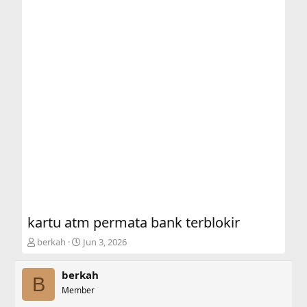
kartu atm permata bank terblokir
T
S
berkah
Jun 3, 2026
h
t
r
a
berkah
e
r
B
a
Member
t
d
d