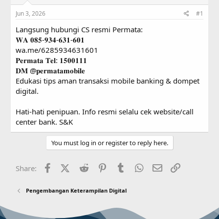
s
a
Jun 3, 2026
#1
t
t
a
e
Langsung hubungi CS resmi Permata:
r
𝐖𝐀 𝟎𝟖𝟓-𝟗𝟑𝟒-𝟔𝟑𝟏-𝟔𝟎𝟏
t
wa.me/6285934631601
e
r
𝐏𝐞𝐫𝐦𝐚𝐭𝐚 𝐓𝐞𝐥: 𝟏𝟓𝟎𝟎𝟏𝟏𝟏
𝐃𝐌 @𝐩𝐞𝐫𝐦𝐚𝐭𝐚𝐦𝐨𝐛𝐢𝐥𝐞
Edukasi tips aman transaksi mobile banking & dompet
digital.
Hati-hati penipuan. Info resmi selalu cek website/call
center bank. S&K
You must log in or register to reply here.
Facebook
X (Twitter)
Reddit
Pinterest
Tumblr
WhatsApp
Email
Link
Share:
Pengembangan Keterampilan Digital