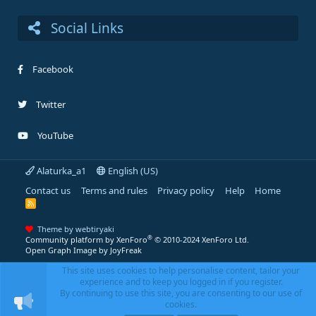
Social Links
Facebook
Twitter
YouTube
Alaturka_a1
English (US)
Contact us
Terms and rules
Privacy policy
Help
Home
R
S
S
Theme by webtiryaki
®
Community platform by XenForo
© 2010-2024 XenForo Ltd.
Open Graph Image by JoyFreak
This site uses cookies to help personalise content, tailor your
experience and to keep you logged in if you register.
By continuing to use this site, you are consenting to our use of
cookies.