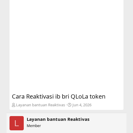
Cara Reaktivasi ib bri QLoLa token
T
S
Layanan bantuan Reaktivas
Jun 4, 2026
h
t
r
a
Layanan bantuan Reaktivas
e
r
L
a
Member
t
d
d