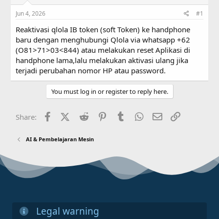
s
a
Jun 4, 2026
#1
t
t
a
e
Reaktivasi qlola IB token (soft Token) ke handphone
r
baru dengan menghubungi Qlola via whatsapp +62
t
(O81>71>03<844) atau melakukan reset Aplikasi di
e
r
handphone lama,lalu melakukan aktivasi ulang jika
terjadi perubahan nomor HP atau password.
You must log in or register to reply here.
Facebook
X (Twitter)
Reddit
Pinterest
Tumblr
WhatsApp
Email
Link
Share:
AI & Pembelajaran Mesin
Legal warning