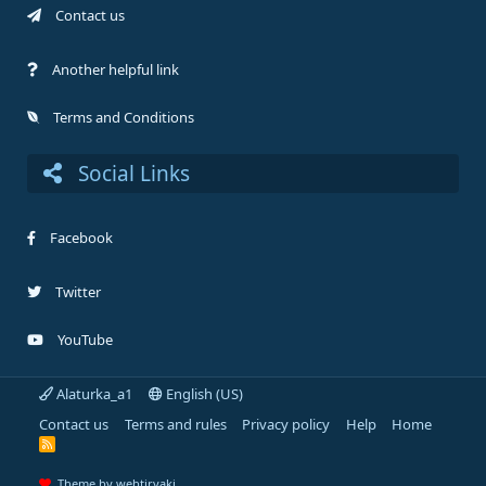
Contact us
Another helpful link
Terms and Conditions
Social Links
Facebook
Twitter
YouTube
Alaturka_a1
English (US)
Contact us
Terms and rules
Privacy policy
Help
Home
R
S
S
Theme by webtiryaki