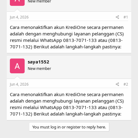
a
New member
t
d
d
s
a
Jun 4, 2026
#1
t
t
a
e
Cara menonaktifkan akun KrediOne secara permanen
r
adalah dengan menghubungi layanan pelanggan (CS)
t
resmi melalui WhatsApp 0813-7071-133 atau (0813-
e
r
7071-132) Berikut adalah langkah-langkah pastinya:
saya1552
New member
Jun 4, 2026
#2
Cara menonaktifkan akun KrediOne secara permanen
adalah dengan menghubungi layanan pelanggan (CS)
resmi melalui WhatsApp 0813-7071-133 atau (0813-
7071-132) Berikut adalah langkah-langkah pastinya:
You must log in or register to reply here.