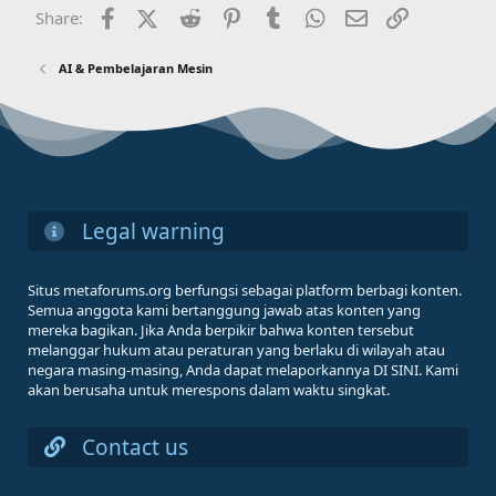
Facebook
X (Twitter)
Reddit
Pinterest
Tumblr
WhatsApp
Email
Link
Share:
AI & Pembelajaran Mesin
Legal warning
Situs metaforums.org berfungsi sebagai platform berbagi konten.
Semua anggota kami bertanggung jawab atas konten yang
mereka bagikan. Jika Anda berpikir bahwa konten tersebut
melanggar hukum atau peraturan yang berlaku di wilayah atau
negara masing-masing, Anda dapat melaporkannya DI SINI. Kami
akan berusaha untuk merespons dalam waktu singkat.
Contact us