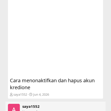
Cara menonaktifkan dan hapus akun
kredione
T
S
saya1552
Jun 4, 2026
h
t
r
a
saya1552
e
r