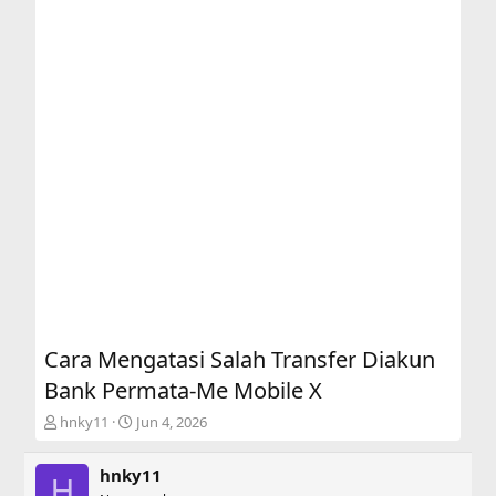
Cara Mengatasi Salah Transfer Diakun
Bank Permata-Me Mobile X
T
S
hnky11
Jun 4, 2026
h
t
r
a
hnky11
e
r
H