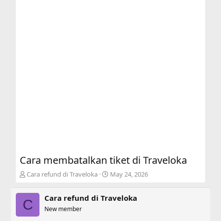
Cara membatalkan tiket di Traveloka
T
S
Cara refund di Traveloka
May 24, 2026
h
t
r
a
Cara refund di Traveloka
e
r
C
a
New member
t
d
d