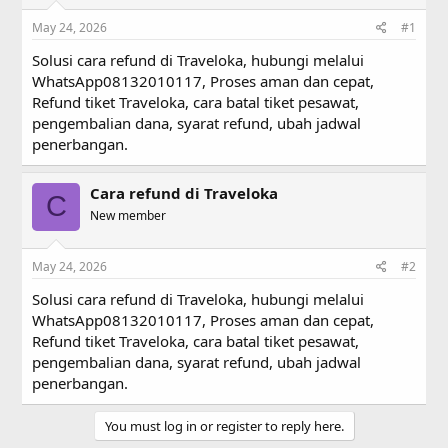
s
a
May 24, 2026
#1
t
t
a
e
Solusi cara refund di Traveloka, hubungi melalui
r
WhatsApp08132010117, Proses aman dan cepat,
t
Refund tiket Traveloka, cara batal tiket pesawat,
e
r
pengembalian dana, syarat refund, ubah jadwal
penerbangan.
Cara refund di Traveloka
C
New member
May 24, 2026
#2
Solusi cara refund di Traveloka, hubungi melalui
WhatsApp08132010117, Proses aman dan cepat,
Refund tiket Traveloka, cara batal tiket pesawat,
pengembalian dana, syarat refund, ubah jadwal
penerbangan.
You must log in or register to reply here.