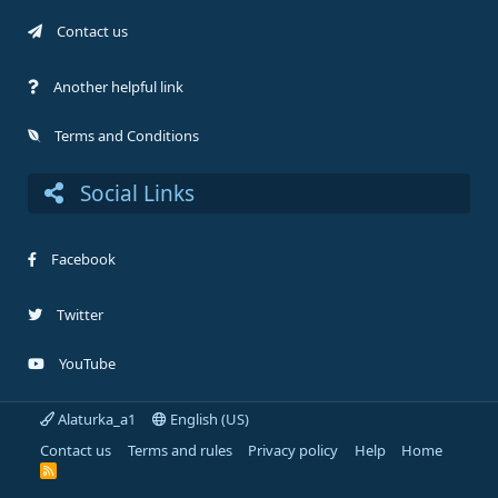
Contact us
Another helpful link
Terms and Conditions
Social Links
Facebook
Twitter
YouTube
Alaturka_a1
English (US)
Contact us
Terms and rules
Privacy policy
Help
Home
R
S